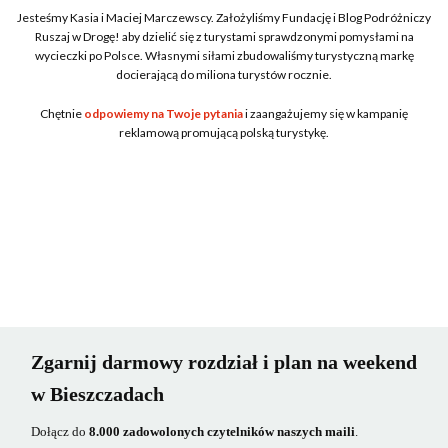
Jesteśmy Kasia i Maciej Marczewscy. Założyliśmy Fundację i Blog Podróżniczy
Ruszaj w Drogę! aby dzielić się z turystami sprawdzonymi pomysłami na
wycieczki po Polsce. Własnymi siłami zbudowaliśmy turystyczną markę
docierającą do miliona turystów rocznie.
Chętnie
odpowiemy na Twoje pytania
i zaangażujemy się w kampanię
reklamową promującą polską turystykę.
Zgarnij darmowy rozdział i plan na weekend
w Bieszczadach
Dołącz do
8.000 zadowolonych czytelników naszych maili
.