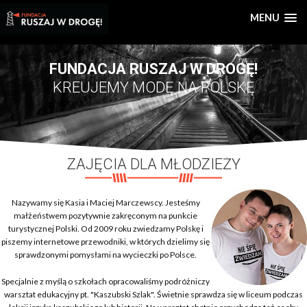
MENU
FUNDACJA RUSZAJ W DROGĘ!
KREUJEMY MODĘ NA POLSKĘ
ZAJĘCIA DLA MŁODZIEŻY
Nazywamy się Kasia i Maciej Marczewscy. Jesteśmy
małżeństwem pozytywnie zakręconym na punkcie
turystycznej Polski. Od 2009 roku zwiedzamy Polskę i
piszemy internetowe przewodniki, w których dzielimy się
sprawdzonymi pomysłami na wycieczki po Polsce.
Specjalnie z myślą o szkołach opracowaliśmy podróżniczy
warsztat edukacyjny pt. "Kaszubski Szlak". Świetnie sprawdza się w liceum podczas