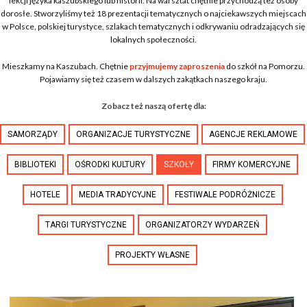
lekcji języka kaszubskiego lub historii. Na warsztat chętnie przychodzą też osoby
dorosłe. Stworzyliśmy też 18 prezentacji tematycznych o najciekawszych miejscach
w Polsce, polskiej turystyce, szlakach tematycznych i odkrywaniu odradzających się
lokalnych społeczności.
Mieszkamy na Kaszubach. Chętnie
przyjmujemy zaproszenia
do szkół na Pomorzu.
Pojawiamy się też czasem w dalszych zakątkach naszego kraju.
Zobacz też naszą ofertę dla:
SAMORZĄDY
ORGANIZACJE TURYSTYCZNE
AGENCJE REKLAMOWE
BIBLIOTEKI
OŚRODKI KULTURY
SZKOŁY
FIRMY KOMERCYJNE
HOTELE
MEDIA TRADYCYJNE
FESTIWALE PODRÓŻNICZE
TARGI TURYSTYCZNE
ORGANIZATORZY WYDARZEŃ
PROJEKTY WŁASNE