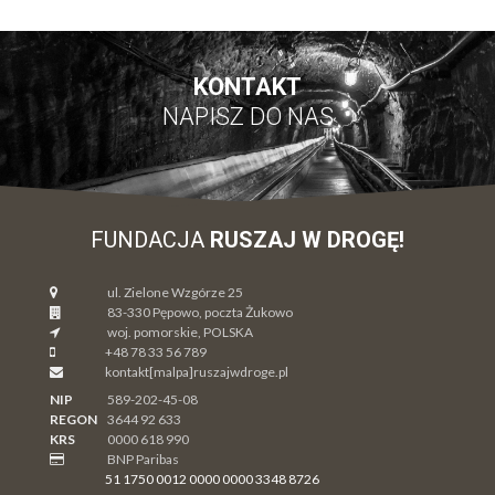
KONTAKT
NAPISZ DO NAS
FUNDACJA
RUSZAJ W DROGĘ!
ul. Zielone Wzgórze 25
83-330
Pępowo
, poczta Żukowo
woj. pomorskie
,
POLSKA
+48 78 33 56 789
kontakt[malpa]ruszajwdroge.pl
NIP
589-202-45-08
REGON
3644 92 633
KRS
0000 618 990
BNP Paribas
51 1750 0012 0000 0000 3348 8726