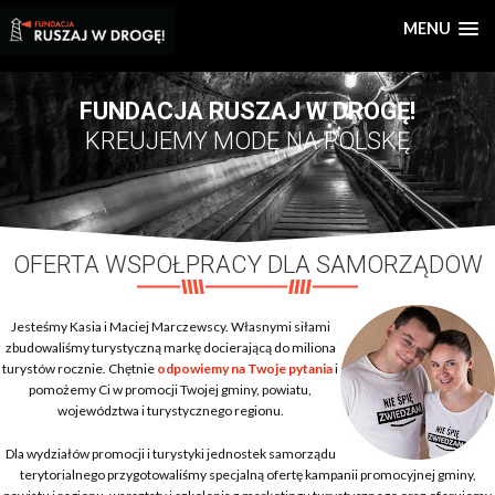
MENU
FUNDACJA RUSZAJ W DROGĘ!
KREUJEMY MODĘ NA POLSKĘ
OFERTA WSPÓŁPRACY DLA SAMORZĄDÓW
Jesteśmy Kasia i Maciej Marczewscy. Własnymi siłami
zbudowaliśmy turystyczną markę docierającą do miliona
turystów rocznie. Chętnie
odpowiemy na Twoje pytania
i
pomożemy Ci w promocji Twojej gminy, powiatu,
województwa i turystycznego regionu.
Dla wydziałów promocji i turystyki jednostek samorządu
terytorialnego przygotowaliśmy specjalną ofertę kampanii promocyjnej gminy,