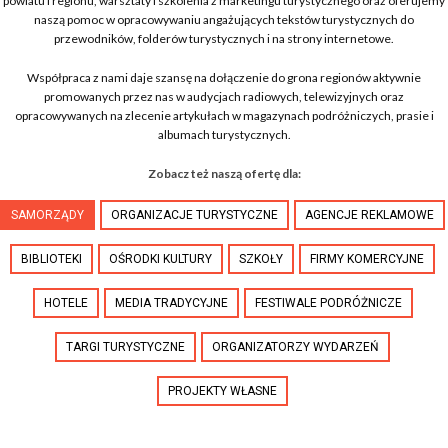
powiatu i regionu, warsztaty i szkolenia z marketingu turystycznego oraz oferujemy
naszą pomoc w opracowywaniu angażujących tekstów turystycznych do
przewodników, folderów turystycznych i na strony internetowe.
Współpraca z nami daje szansę na dołączenie do grona regionów aktywnie
promowanych przez nas w audycjach radiowych, telewizyjnych oraz
opracowywanych na zlecenie artykułach w magazynach podróżniczych, prasie i
albumach turystycznych.
Zobacz też naszą ofertę dla:
SAMORZĄDY
ORGANIZACJE TURYSTYCZNE
AGENCJE REKLAMOWE
BIBLIOTEKI
OŚRODKI KULTURY
SZKOŁY
FIRMY KOMERCYJNE
HOTELE
MEDIA TRADYCYJNE
FESTIWALE PODRÓŻNICZE
TARGI TURYSTYCZNE
ORGANIZATORZY WYDARZEŃ
PROJEKTY WŁASNE