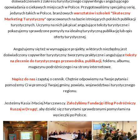
doświadczeniem z zakresu turystycznego copywritingu i angażującego
opowiadania o ciekawych miejscach w Polsce. Przygotowaliśmy specjalną serię,
jedynych takich w Polsce, branżowych
warsztatów i szkoleń "Skuteczny
Marketing Turystyczny"
opracowanych na bazie istniejących polskich publikacji
turystycznych. Uczymy na nich jak pisać angażujące teksty turystyczne i
pokazujemy sprawdzone pomysły na idealną turystyczną publikację lub opis
oferty turystycznej.
Angażujemy się też w wymagające projekty, w których niezbędny jest
doświadczony copywriter turystyczny: tworzymy praktyczne i angażujące
teksty
na zlecenie do turystycznego przewodnika, publikacji
, folderu, albumu,
magazynu podróżniczego i na strony internetowe.
Napisz do nas
i zapytaj o cennik. Chętnie odpowiemy na Twoje pytania i
pomożemy Ci w promocji Twojej gminy, powiatu, województwa i turystycznego
regionu.
Jesteśmy Kasia i Maciej Marczewscy.
Założyliśmy Fundację i Blog Podróżniczy
Ruszaj w Drogę!
, aby dzielić się z turystami sprawdzonymi pomysłami na
wycieczki po Polsce.