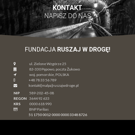
KONTAKT
NAPISZ DO NAS
FUNDACJA
RUSZAJ W DROGĘ!
ul. Zielone Wzgórze 25
83-330
Pępowo
, poczta Żukowo
woj. pomorskie
,
POLSKA
+48 78 33 56 789
kontakt[malpa]ruszajwdroge.pl
NIP
589-202-45-08
REGON
3644 92 633
KRS
0000 618 990
BNP Paribas
51 1750 0012 0000 0000 3348 8726