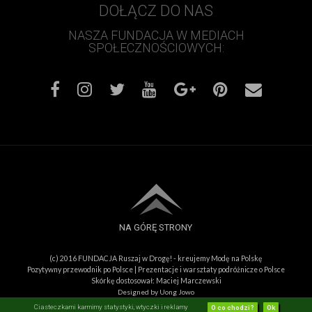
DOŁĄCZ DO NAS
NASZA FUNDACJA W MEDIACH
SPOŁECZNOŚCIOWYCH:
NA GÓRĘ STRONY
(c) 2016
FUNDACJA Ruszaj w Drogę! - kreujemy Modę na Polskę
Pozytywny przewodnik po Polsce
|
Prezentacje i warsztaty podróżnicze o Polsce
Skórkę dostosował:
Maciej Marczewski
Designed by
Uong Jowo
Ciasteczkami karmimy statystyki, wtyczki i reklamy
O co chodzi?
Ok