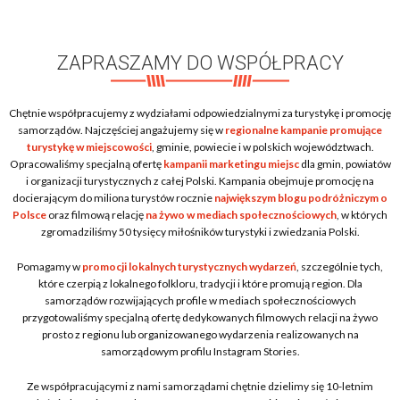
ZAPRASZAMY DO WSPÓŁPRACY
Chętnie współpracujemy z wydziałami odpowiedzialnymi za turystykę i promocję
samorządów. Najczęściej angażujemy się w
regionalne kampanie promujące
turystykę w miejscowości
, gminie, powiecie i w polskich województwach.
Opracowaliśmy specjalną ofertę
kampanii marketingu miejsc
dla gmin, powiatów
i organizacji turystycznych z całej Polski. Kampania obejmuje promocję na
docierającym do miliona turystów rocznie
największym blogu podróżniczym o
Polsce
oraz filmową relację
na żywo w mediach społecznościowych
, w których
zgromadziliśmy 50 tysięcy miłośników turystyki i zwiedzania Polski.
Pomagamy w
promocji lokalnych turystycznych wydarzeń
, szczególnie tych,
które czerpią z lokalnego folkloru, tradycji i które promują region. Dla
samorządów rozwijających profile w mediach społecznościowych
przygotowaliśmy specjalną ofertę dedykowanych filmowych relacji na żywo
prosto z regionu lub organizowanego wydarzenia realizowanych na
samorządowym profilu Instagram Stories.
Ze współpracującymi z nami samorządami chętnie dzielimy się 10-letnim