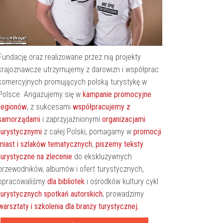
Fundację oraz realizowane przez nią projekty
krajoznawcze utrzymujemy z darowizn i współprac
komercyjnych promujących polską turystykę w
Polsce. Angażujemy się w
kampanie promocyjne
regionów
, z sukcesami
współpracujemy z
samorządami
i zaprzyjaźnionymi
organizacjami
turystycznymi
z całej Polski, pomagamy w
promocji
miast i szlaków tematycznych
,
piszemy teksty
turystyczne na zlecenie
do ekskluzywnych
przewodników, albumów i ofert turystycznych,
opracowaliśmy
dla bibliotek
i ośrodków kultury cykl
turystycznych spotkań autorskich
, prowadzimy
warsztaty i szkolenia dla branży turystycznej.