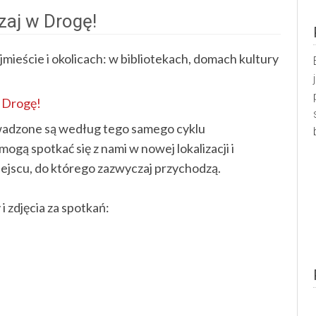
zaj w Drogę!
mieście i okolicach: w bibliotekach, domach kultury
 Drogę!
wadzone są według tego samego cyklu
gą spotkać się z nami w nowej lokalizacji i
iejscu, do którego zazwyczaj przychodzą.
i zdjęcia za spotkań: