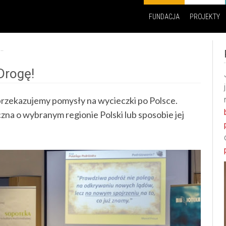
FUNDACJA
PROJEKTY
..
Drogę!
przekazujemy pomysły na wycieczki po Polsce.
na o wybranym regionie Polski lub sposobie jej