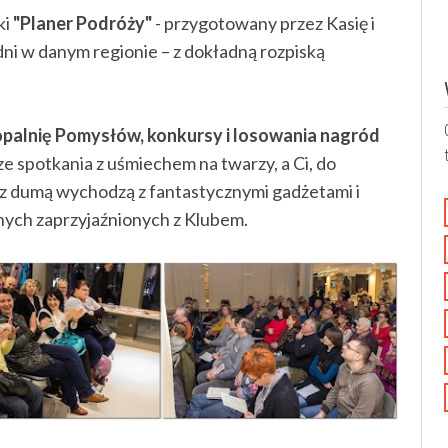
ki
"Planer Podróży"
- przygotowany przez Kasię i
dni w danym regionie – z dokładną rozpiską
palnię Pomysłów, konkursy i losowania nagród
e spotkania z uśmiechem na twarzy, a Ci, do
e z dumą wychodzą z fantastycznymi gadżetami i
nych zaprzyjaźnionych z Klubem.