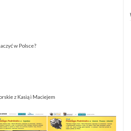
aczyć w Polsce?
orskie z Kasią i Maciejem