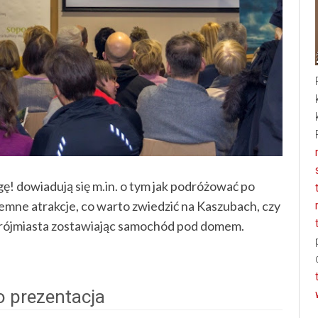
ę! dowiadują się m.in. o tym jak podróżować po
iemne atrakcje, co warto zwiedzić na Kaszubach, czy
Trójmiasta zostawiając samochód pod domem.
o prezentacja