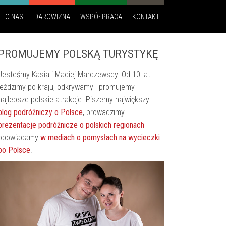
O NAS
DAROWIZNA
WSPÓŁPRACA
KONTAKT
PROMUJEMY POLSKĄ TURYSTYKĘ
Jesteśmy Kasia i Maciej Marczewscy. Od 10 lat
jeździmy po kraju, odkrywamy i promujemy
najlepsze polskie atrakcje. Piszemy największy
blog podróżniczy o Polsce
, prowadzimy
prezentacje podróżnicze o polskich regionach
i
opowiadamy
w mediach o pomysłach na wycieczki
po Polsce
.